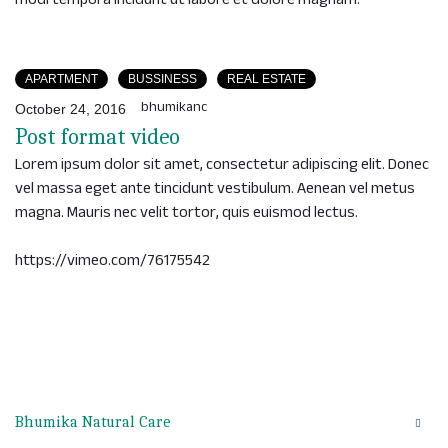
modi tempora incidunt ut labore et dolore magnam.
APARTMENT
BUSSINESS
REAL ESTATE
bhumikanc
October 24, 2016
Post format video
Lorem ipsum dolor sit amet, consectetur adipiscing elit. Donec
vel massa eget ante tincidunt vestibulum. Aenean vel metus
magna. Mauris nec velit tortor, quis euismod lectus.
https://vimeo.com/76175542
Bhumika Natural Care