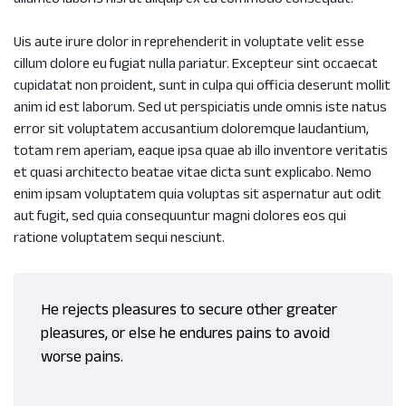
ullamco laboris nisi ut aliquip ex ea commodo consequat.
Uis aute irure dolor in reprehenderit in voluptate velit esse
cillum dolore eu fugiat nulla pariatur. Excepteur sint occaecat
cupidatat non proident, sunt in culpa qui officia deserunt mollit
anim id est laborum. Sed ut perspiciatis unde omnis iste natus
error sit voluptatem accusantium doloremque laudantium,
totam rem aperiam, eaque ipsa quae ab illo inventore veritatis
et quasi architecto beatae vitae dicta sunt explicabo. Nemo
enim ipsam voluptatem quia voluptas sit aspernatur aut odit
aut fugit, sed quia consequuntur magni dolores eos qui
ratione voluptatem sequi nesciunt.
He rejects pleasures to secure other greater
pleasures, or else he endures pains to avoid
worse pains.