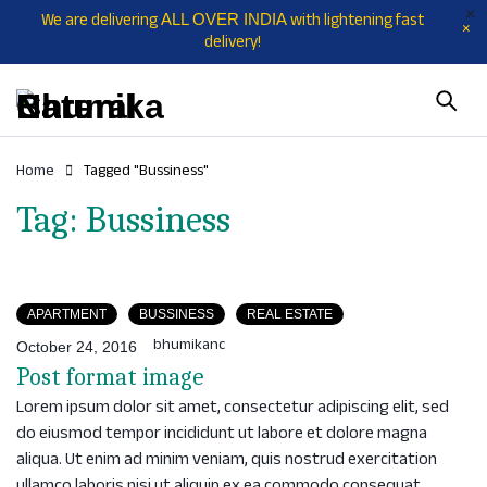
We are delivering
with lightening fast
ALL OVER INDIA
delivery!
Home
Tagged "Bussiness"
Tag: Bussiness
APARTMENT
BUSSINESS
REAL ESTATE
bhumikanc
October 24, 2016
Post format image
Lorem ipsum dolor sit amet, consectetur adipiscing elit, sed
do eiusmod tempor incididunt ut labore et dolore magna
aliqua. Ut enim ad minim veniam, quis nostrud exercitation