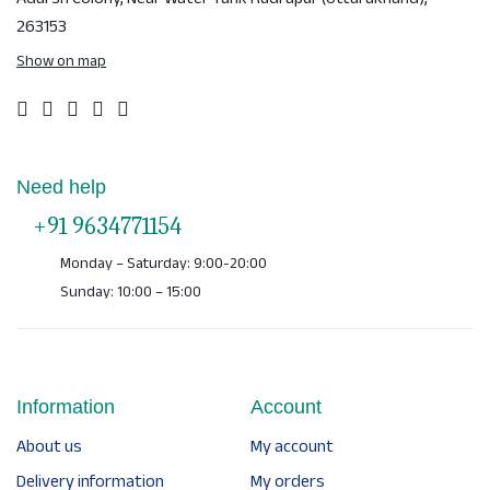
Adarsh Colony, Near Water Tank
Rudrapur (Uttarakhand),
263153
Show on map
Need help
+91 9634771154
Monday – Saturday: 9:00-20:00
Sunday: 10:00 – 15:00
Information
Account
About us
My account
Delivery information
My orders